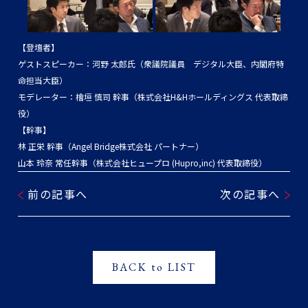
【登壇者】
ゲストスピーカー：河野 太郎氏（衆議院議員 デジタル大臣、内閣府特
命担当大臣）
モデレーター：檜垣 慎司 幹事（株式会社H&Hホールディングス 代表取締
役）
【幹事】
林 正栄 幹事（Angel Bridge株式会社 パートナー）
山本 玲奈 常任幹事（株式会社ヒュープロ (Hupro,inc) 代表取締役）
前の記事へ
次の記事へ
BACK to LIST